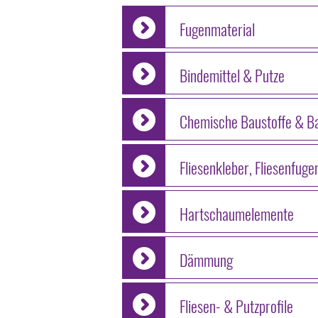
Fugenmaterial
Bindemittel & Putze
Chemische Baustoffe & B
Fliesenkleber, Fliesenfuge
Hartschaumelemente
Dämmung
Fliesen- & Putzprofile