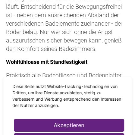
läuft. Entscheidend für die Bewegungsfreiheit
ist - neben dem ausreichenden Abstand der
verschiedenen Badelemente zueinander - der
Bodenbelag. Nur wer sich ohne die Angst
auszurutschen sicher bewegen kann, genießt
den Komfort seines Badezimmers.
Wohlfühloase mit Standfestigkeit
Praktisch alle Bodenfliesen und Bodenplatten,
die in Deutschland auf dem Markt sind,
Diese Seite nutzt Website-Tracking-Technologien von
werden auf ihre
Rutschhemmung
untersucht.
Dritten, um ihre Dienste anzubieten, stetig zu
verbessern und Werbung entsprechend den Interessen
Anschließend werden die Bodenfliesen
der Nutzer anzuzeigen.
bestimmten Bewertungsgruppen zugeordnet,
so dass Sie direkt erkennen können, ob die
Akzeptieren
gewünschte Fliese für den vorgesehenen
Einsatzzweck geeignet ist oder nicht. Sie sind