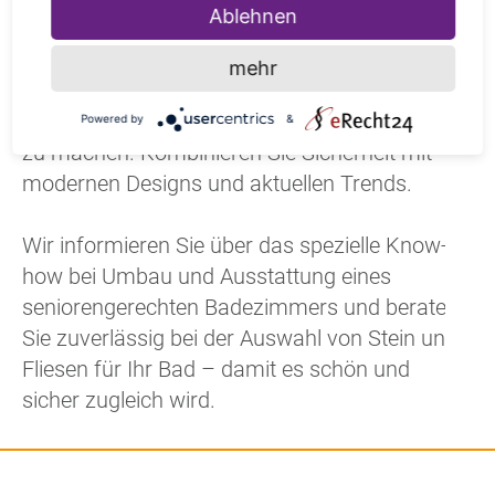
Ablehnen
in einem breit gefächerten und
abwechslungsreichen Sortiment verfügbar,
mehr
das dazu beiträgt, Ihr Bad nicht nur sicher,
sondern auch zu einer wahren Wohlfühloase
Powered by
&
zu machen. Kombinieren Sie Sicherheit mit
modernen Designs und aktuellen Trends.
Wir informieren Sie über das spezielle Know-
how bei Umbau und Ausstattung eines
seniorengerechten Badezimmers und beraten
Sie zuverlässig bei der Auswahl von Stein und
Fliesen für Ihr Bad – damit es schön und
sicher zugleich wird.