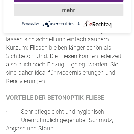
sie sich erheblich besser reinigen. Schwarze
mehr
oder dunkle Schlieren, wie sie bei Sichtbeton
häufig schon nach kurzer Bewitterung zu
Powered by
&
sehen sind, entstehen nicht beziehungsweise
lassen sich schnell und einfach säubern.
Kurzum: Fliesen bleiben länger schön als
Sichtbeton. Und: Die Fliesen können jederzeit –
also auch nach Einzug – gelegt werden. Sie
sind daher ideal für Modernisierungen und
Renovierungen.
VORTEILE DER BETONOPTIK-FLIESE
· Sehr pflegeleicht und hygienisch
· Unempfindlich gegenüber Schmutz,
Abgase und Staub