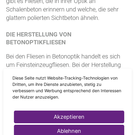
gibt es Fliesen, die in ihrer Optik an
Schalenbeton erinnern und welche, die sehr
glattem polierten Sichtbeton ähneln.
DIE HERSTELLUNG VON
BETONOPTIKFLIESEN
Bei den Fliesen in Betonoptik handelt es sich
um Feinsteinzeugfliesen. Bei der Herstellung
wird die Struktur und Farbe des Betons
Diese Seite nutzt Website-Tracking-Technologien von
kunstvoll aufgebracht. Ein Unterschied zu
Dritten, um ihre Dienste anzubieten, stetig zu
echten Beton ist mit bloßem Auge kaum zu
verbessern und Werbung entsprechend den Interessen
der Nutzer anzuzeigen.
erkennen. Dabei hat die Fliese einige Vorteile
gegenüber Beton. Sie ist äußerst
unempfindlich gegenüber Schmutz und
Akzeptieren
zudem wasserabweisend. Sollte sie durch
Ablehnen
Regen und Staub verschmutzt werden, lässt