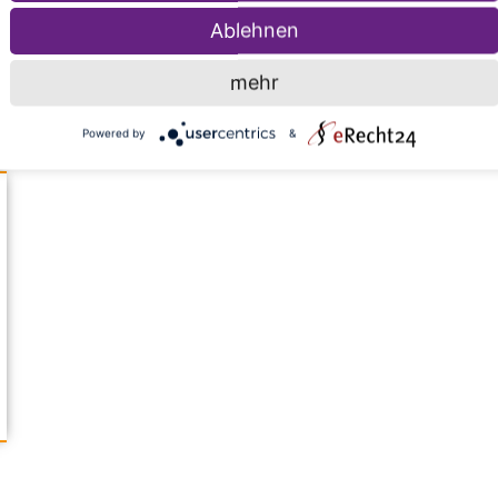
Ablehnen
mehr
BAUSTOFFE
Powered by
&