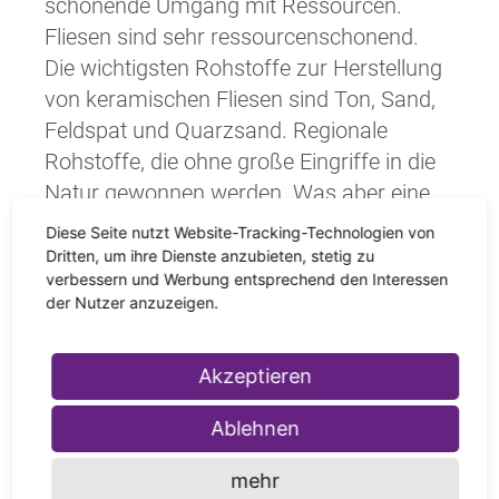
schonende Umgang mit Ressourcen.
Fliesen sind sehr ressourcenschonend.
Die wichtigsten Rohstoffe zur Herstellung
von keramischen Fliesen sind Ton, Sand,
Feldspat und Quarzsand. Regionale
Rohstoffe, die ohne große Eingriffe in die
Natur gewonnen werden. Was aber eine
Fliese besonders nachhaltig macht, ist
Diese Seite nutzt Website-Tracking-Technologien von
ihre lange Lebensdauer. Gute Fliesen
Dritten, um ihre Dienste anzubieten, stetig zu
verbessern und Werbung entsprechend den Interessen
halten Jahrzehnte, sogar Jahrhunderte.
der Nutzer anzuzeigen.
Die Lebenserwartung ist erheblich höher
als bei Teppichen oder Laminat. Sollte die
Akzeptieren
Fliesen doch mal das Zeitliche segnen,
lassen sich keramische Fliesen gut
Ablehnen
recyceln, zum Beispiel als Grundstoff für
neue Fliesen oder als mineralischer
mehr